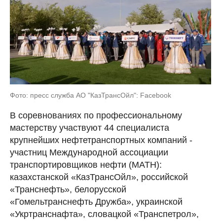
Фото: пресс служба АО "КазТрансОйл": Facebook
В соревнованиях по профессиональному
мастерству участвуют 44 специалиста
крупнейших нефтетранспортных компаний -
участниц Международной ассоциации
транспортировщиков нефти (МАТН):
казахстанской «КазТрансОйл», российской
«Транснефть», белорусской
«Гомельтранснефть Дружба», украинской
«Укртранснафта», словацкой «Транспетрол»,