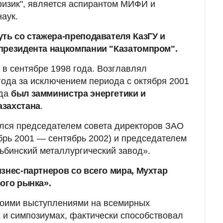
физик", является аспирантом МИФИ и
аук.
уть со стажера-преподавателя КазГУ и
президента нацкомпании "Казатомпром".
 в сентябре 1998 года. Возглавлял
года за исключением периода с октября 2001
гда
был замминистра энергетики и
азахстана
.
лся председателем совета директоров ЗАО
рь 2001 — сентябрь 2002) и председателем
ьбинский металлургический завод».
знес-партнеров со всего мира, Мухтар
ого рынка».
воими выступлениями на всемирных
 и симпозиумах, фактически способствовал