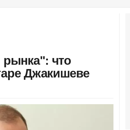
 рынка": что
таре Джакишеве