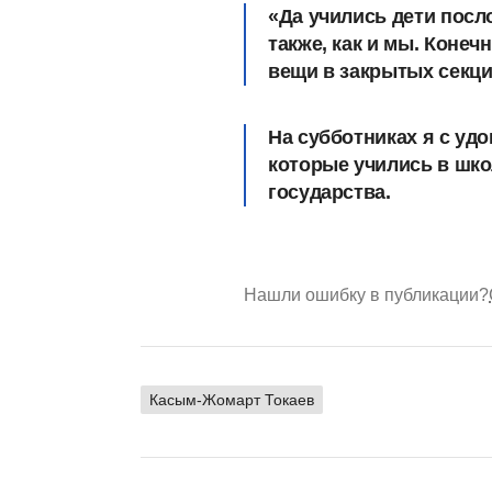
«Да учились дети посло
также, как и мы. Конеч
вещи в закрытых секция
На субботниках я с уд
которые учились в шко
государства.
Нашли ошибку в публикации?
Касым-Жомарт Токаев