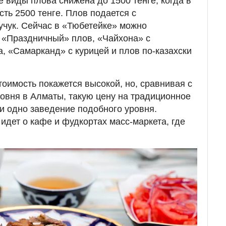
е виды плова снижена до 1500 тенге, когда в
ть 2500 тенге. Плов подается с
чук. Сейчас в «Тюбетейке» можно
 «Праздничный» плов, «Чайхона» с
, «Самарканд» с курицей и плов по-казахски
тоимость покажется высокой, но, сравнивая с
овня в Алматы, такую цену на традиционное
ни одно заведение подобного уровня.
 идет о кафе и фудкортах масс-маркета, где