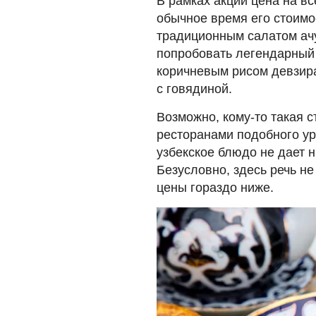
В рамках акции цена на вс
обычное время его стоимос
традиционным салатом ачу
попробовать легендарный
коричневым рисом девзира
с говядиной.
Возможно, кому-то такая с
ресторанами подобного ур
узбекское блюдо не дает 
Безусловно, здесь речь не
цены гораздо ниже.