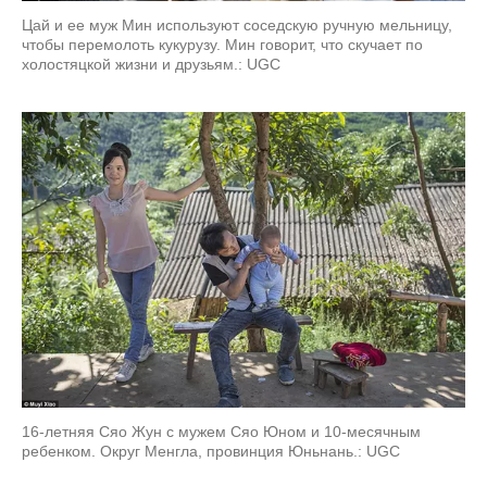
Цай и ее муж Мин используют соседскую ручную мельницу,
чтобы перемолоть кукурузу. Мин говорит, что скучает по
холостяцкой жизни и друзьям.: UGC
16-летняя Сяо Жун с мужем Сяо Юном и 10-месячным
ребенком. Округ Менгла, провинция Юньнань.: UGC