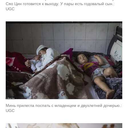
Сяо Цин готовится к выходу. У пары есть годовалый сын.:
UGC
Минь прилегла поспать с младенцем и двухлетней дочерью.:
UGC