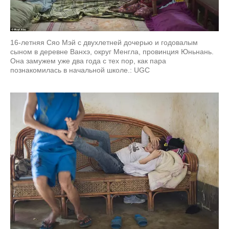
16-летняя Сяо Мэй с двухлетней дочерью и годовалым
сыном в деревне Ванхэ, округ Менгла, провинция Юньнань.
Она замужем уже два года с тех пор, как пара
познакомилась в начальной школе.: UGC