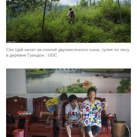
Сяо Цай несет за спиной двухмесячного сына, гуляя по лесу
в деревне Гуандон.: UGC