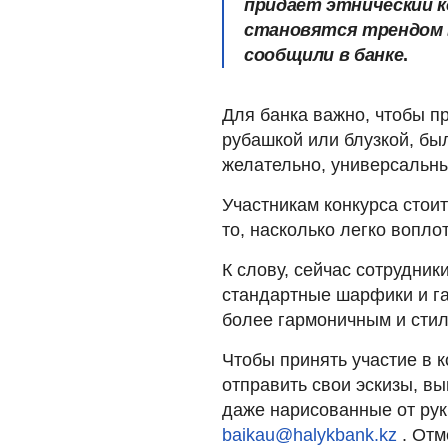
придает этнический к
становятся трендом в
сообщили в банке
.
Для банка важно, чтобы п
рубашкой или блузкой, бы
желательно, универсальн
Участникам конкурса стои
то, насколько легко вопло
К слову, сейчас сотрудник
стандартные шарфики и гал
более гармоничным и сти
Чтобы принять участие в 
отправить свои эскизы, в
даже нарисованные от руки
baikau@halykbank.kz
. Отм