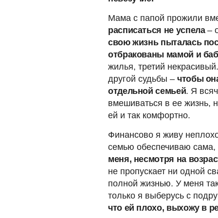
Мама с папой прожили вме
расписаться не успела
– о
свою жизнь пыталась пос
отбракованы мамой и ба
жилья, третий некрасивый
другой судьбы –
чтобы он
отдельной семьей
. Я вся
вмешиваться в ее жизнь, н
ей и так комфортно.
Финансово я живу неплохо
семью обеспечиваю сама, 
меня, несмотря на возра
не пропускает ни одной св
полной жизнью. У меня так
только я выберусь с подру
что ей плохо, выхожу в р