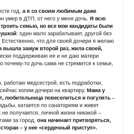
сте год,
а я со своим любимым даже
н умер в ДТП, от него у меня дочь.
Я всю
троить семью, но все мои кандидаты были
бушкой
: один мало зарабатывает, другой без
. Естественно, что для своей дочери я желаю
а вышла замуж второй раз, жила своей,
чески поддерживаю ее и не даю матери
о почему-то дочь сама не стремится к семье,
, работаю медсестрой, есть подработки,
сейчас копим дочери на квартиру.
Мама у
ст, любительница повеселиться и погулять
–
адьбы, катается по санаториям и живет
 не получается, личной жизни никакой –
гами за город,
она начинает притворяться,
есторан – у нее «сердечный приступ».