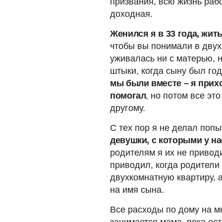
призвания, всю жизнь раб
доходная.
Женился я в 33 года, жит
чтобы вы понимали в двух
уживалась ни с матерью, 
штыки, когда сыну был го
мы были вместе – я прихо
помогал
, но потом все эт
другому.
С тех пор я не делал поп
девушки, с которыми у на
родителям я их не привод
приводил, когда родители 
двухкомнатную квартиру, 
на имя сына.
Все расходы по дому на м
занимается мама, пока ес