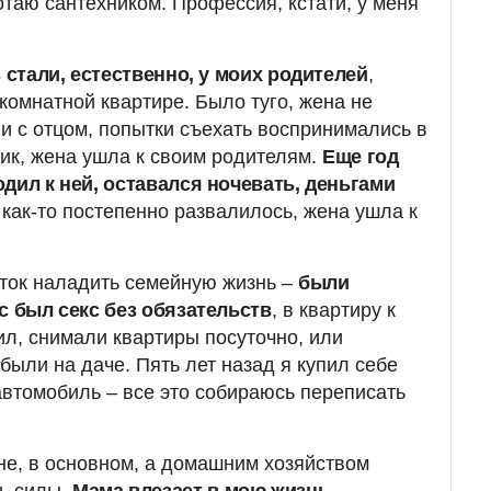
отаю сантехником. Профессия, кстати, у меня
ь стали, естественно, у моих родителей
,
комнатной квартире. Было туго, жена не
ни с отцом, попытки съехать воспринимались в
дик, жена ушла к своим родителям.
Еще год
дил к ней, оставался ночевать, деньгами
о как-то постепенно развалилось, жена ушла к
ыток наладить семейную жизнь –
были
с был секс без обязательств
, в квартиру к
ил, снимали квартиры посуточно, или
были на даче. Пять лет назад я купил себе
автомобиль – все это собираюсь переписать
не, в основном, а домашним хозяйством
ть силы.
Мама влезает в мою жизнь,