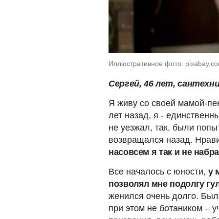
Иллюстративное фото: pixabay.c
Сергей, 46 лет, сантехн
Я живу со своей мамой-пен
лет назад, я - единственн
не уезжал, так, были попы
возвращался назад. Нрав
насовсем я так и не набр
Все началось с юности,
у 
позволял мне подолгу гу
женился очень долго. Был
при этом не ботаником – у