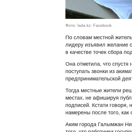
Фото: lada.kz: Facebook
По словам местной жител
лидеру изъявил желание о
в качестве точек сбора по
Она отметила, что спустя 
поступать звонки из акима
предпринимательской дея
Тогда местные жители реш
местах, не афишируя публ
подписей. Кстати говоря, 
намерены после того, как 
Аким города Галымжан Ния
того, что работники госуп