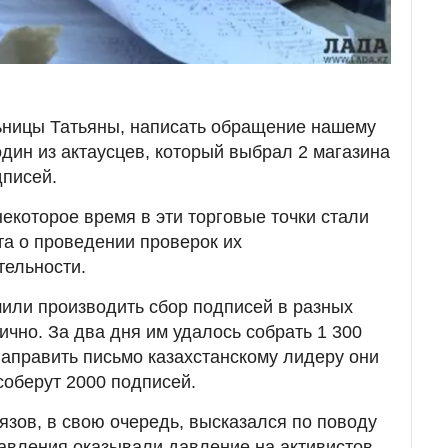
ьницы Татьяны, написать обращение нашему
дин из актаусцев, который выбрал 2 магазина
дписей.
некоторое время в эти торговые точки стали
та о проведении проверок их
тельности.
или производить сбор подписей в разных
ично. За два дня им удалось собрать 1 300
направить письмо казахстанскому лидеру они
соберут 2000 подписей.
зов, в свою очередь, высказался по поводу
равления оказывали давление на активистов.