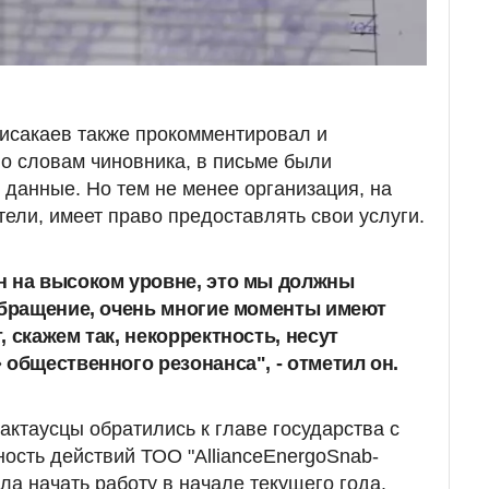
исакаев также прокомментировал и
о словам чиновника, в письме были
данные. Но тем не менее организация, на
ели, имеет право предоставлять свои услуги.
н на высоком уровне, это мы должны
обращение, очень многие моменты имеют
 скажем так, некорректность, несут
 общественного резонанса", - отметил он.
 актаусцы обратились к главе государства с
ность действий ТОО "АllianceEnergoSnab-
ла начать работу в начале текущего года.