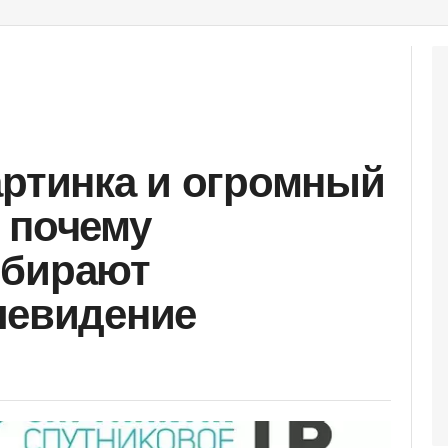
артинка и огромный
 почему
ыбирают
левидение