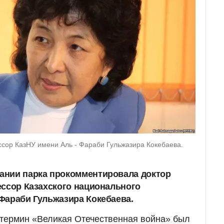
ссор КазНУ имени Аль - Фараби Гульжазира Кокебаева.
ании парка прокомментировала доктор
ессор Казахского национального
Фараби Гульжазира Кокебаева.
"термин «Великая Отечественная война» был