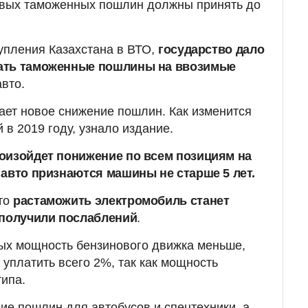
овых таможенных пошлин должны принять до
тупления Казахстана в ВТО,
государство дало
ать таможенные пошлины на ввозимые
авто.
ает новое снижение пошлин. Как изменится
 в 2019 году, узнало издание.
оизойдет понижение по всем позициям на
 авто признаются машины не старше 5 лет.
что
растаможить электромобиль станет
 получили послаблений
.
рых мощность бензинового движка меньше,
 уплатить всего 2%, так как мощность
типа.
ие пошлин для автобусов и спецтехники, а