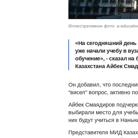
Иллюстративное фото: a-educatio
«На сегодняшний день
уже начали учебу в ву
обучение», - сказал н
Казахстана Айбек Сма
Он добавил, что последни
"висел" вопрос, активно п
Айбек Смаядиров подчеркн
выбирали место для учебы
них будут учиться в Наньн
Представителя МИД Казах