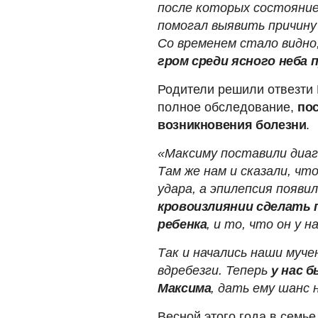
после которых состояние
помогал выявить причину
Со временем стало видно
гром среди ясного неба 
Родители решили отвезти 
полное обследование,
по
возникновения болезни
.
«Максиму поставили диаг
Там же нам и сказали, что
удара, а эпилепсия появи
кровоизлиянии сделать п
ребенка
, и то, что он у н
Так и начались наши муче
вдребезги. Теперь
у нас 
Максима
, дать ему шанс 
Весной этого года в семь