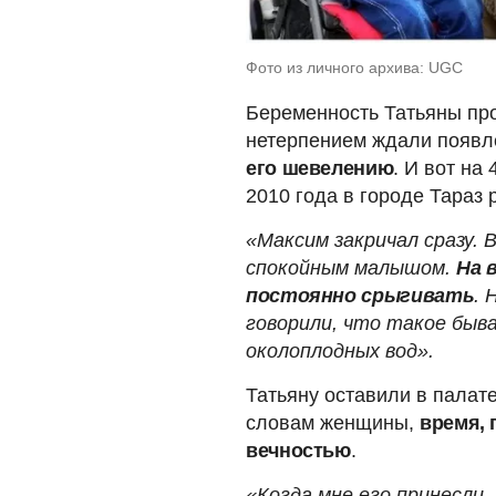
Фото из личного архива: UGC
Беременность Татьяны про
нетерпением ждали появле
его шевелению
. И вот на
2010 года в городе Тараз 
«Максим закричал сразу. 
спокойным малышом.
На 
постоянно срыгивать
. 
говорили, что такое быва
околоплодных вод».
Татьяну оставили в палат
словам женщины,
время, 
вечностью
.
«Когда мне его принесли,