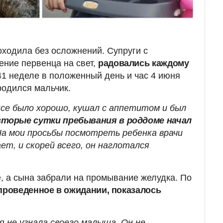
ходила без осложнений. Супруги с
ние первенца на свет,
радовались каждому
 41 неделе в положенный день и час 4 июня
родился мальчик.
Все было хорошо, кушал с аппетитом и был
вторые сутки пребывания в роддоме начал
На мои просьбы посмотреть ребенка врачи
ет, и скорей всего, он наглотался
е, а сына забрали на промывание желудка. По
проведенное в ожидании, показалось
 я не узнала своего малыша. Он не