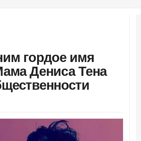
ним гордое имя
Мама Дениса Тена
бщественности