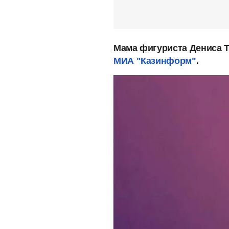
Мама фигуриста Дениса Т
МИА "Казинформ"
.