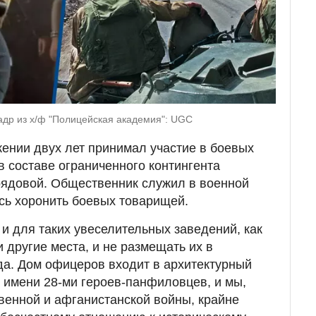
кадр из х/ф "Полицейская академия": UGC
ении двух лет принимал участие в боевых
в составе ограниченного контингента
 рядовой. Общественник служил в военной
сь хоронить боевых товарищей.
 и для таких увеселительных заведений, как
 другие места, и не размещать их в
да. Дом офицеров входит в архитектурный
 имени 28-ми героев-панфиловцев, и мы,
венной и афганистанской войны, крайне