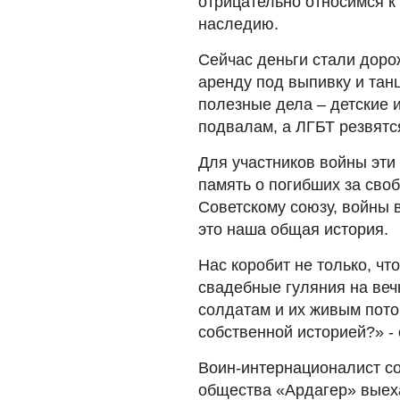
отрицательно относимся к
наследию.
Сейчас деньги стали доро
аренду под выпивку и танц
полезные дела – детские 
подвалам, а ЛГБТ резвятся
Для участников войны эти 
память о погибших за сво
Советскому союзу, войны 
это наша общая история.
Нас коробит не только, чт
свадебные гуляния на веч
солдатам и их живым пото
собственной историей?» -
Воин-интернационалист с
общества «Ардагер» выех