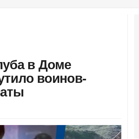
луба в Доме
утило воинов-
маты