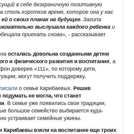
есущий в себе безграничную позитивную
а столь короткое время, которое она у нас
 ей о своих планах на будущее
. Загипа
внимательно выслушала каждого ребенка
и
обещала приехать снова
», - рассказывает
вна
осталась довольна созданными детям
ого и физического развития и воспитания
, а
фон доверия «111», по которому дети,
уации, могут получить поддержку.
писали
о семье Карибаевых.
Решив
и подумать не могла, что станет
ми
. В семье уже появились свои традиции,
ые большое семейство выбирается куда-
ьно устраивает семейные ужины.
ии Карибаевы взяли на воспитание еще троих