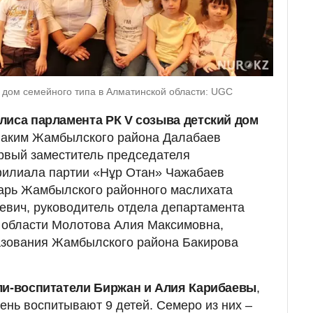
 дом семейного типа в Алматинской области: UGC
лиса парламента РК V созыва детский дом
аким Жамбылского района Далабаев
рвый заместитель председателя
илиала партии «Нұр Отан» Чажабаев
тарь Жамбылского районного маслихата
вич, руководитель отдела департамента
 области Молотова Алия Максимовна,
азования Жамбылского района Бакирова
ли-воспитатели Биржан и Алия Карибаевы
,
ень воспитывают 9 детей. Семеро из них –