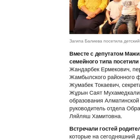
Загипа Балиева посетила детский
Вместе с депутатом Мажи
семейного типа посетили
Жандарбек Ермекович, пе
Жамбылского районного ф
Жумабек Токаевич, секре
Жұрын Саят Мухамедкалие
образования Алматинской
руководитель отдела Обр
Ляйляш Хамитовна.
Встречали гостей родите
которые на сегодняшний д