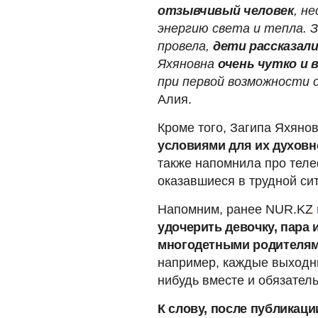
отзывчивый человек
, н
энергию света и тепла. З
провела,
дети рассказали
Яхяновна
очень чутко и 
при первой возможности 
Алия.
Кроме того, Загипа Яхяно
условиями для их духовн
также напомнила про теле
оказавшиеся в трудной сит
Напомним, ранее NUR.KZ
удочерить девочку, пара 
многодетными родителя
например, каждые выходн
нибудь вместе и обязател
К слову, после публикац