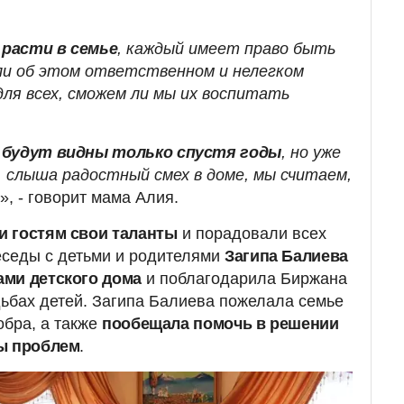
 расти в семье
, каждый имеет право быть
ли об этом ответственном и нелегком
для всех, сможем ли мы их воспитать
 будут видны только спустя годы
, но уже
, слыша радостный смех в доме, мы считаем,
», - говорит мама Алия.
и гостям свои таланты
и порадовали всех
еседы с детьми и родителями
Загипа Балиева
ми детского дома
и поблагодарила Биржана
удьбах детей. Загипа Балиева пожелала семье
обра, а также
пообещала помочь в решении
ды проблем
.