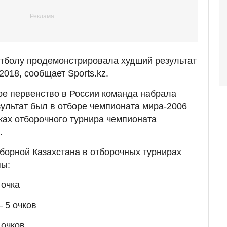
утболу продемонстрировала худший результат
018, сообщает Sports.kz.
е первенство в России команда набрала
зультат был в отборе чемпионата мира-2006
ках отборочного турнира чемпионата
.
борной Казахстана в отборочных турнирах
пы:
 очка
 5 очков
 очков