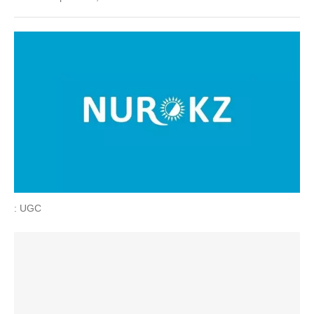
: UGC