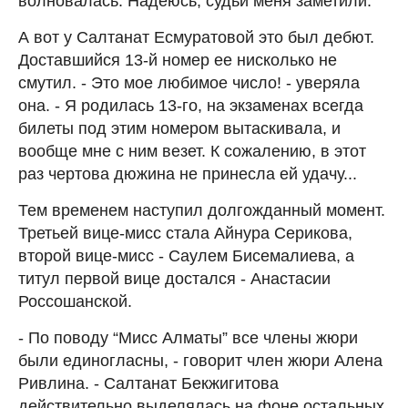
волновалась. Надеюсь, судьи меня заметили.
А вот у Салтанат Есмуратовой это был дебют.
Доставшийся 13-й номер ее нисколько не
смутил. - Это мое любимое число! - уверяла
она. - Я родилась 13-го, на экзаменах всегда
билеты под этим номером вытаскивала, и
вообще мне с ним везет. К сожалению, в этот
раз чертова дюжина не принесла ей удачу...
Тем временем наступил долгожданный момент.
Третьей вице-мисс стала Айнура Серикова,
второй вице-мисс - Саулем Бисемалиева, а
титул первой вице достался - Анастасии
Россошанской.
- По поводу “Мисс Алматы” все члены жюри
были единогласны, - говорит член жюри Алена
Ривлина. - Салтанат Бекжигитова
действительно выделялась на фоне остальных