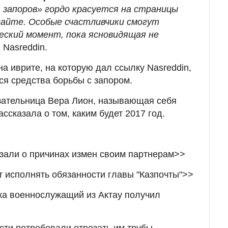
 запоров» гордо красуется на страницы
 сайте. Особые счастливчики смогут
ский момент, пока ясновидящая не
 Nasreddin.
 на иврите, на которую дал ссылку Nasreddin,
я средства борьбы с запором.
зательница Вера Лион, называющая себя
ассказала о том, каким будет 2017 год.
зали о причинах измен своим партнерам>>
 исполнять обязанности главы "Казпочты">>
ка военнослужащий из Актау получил
ти потребовали отрезать им трубы