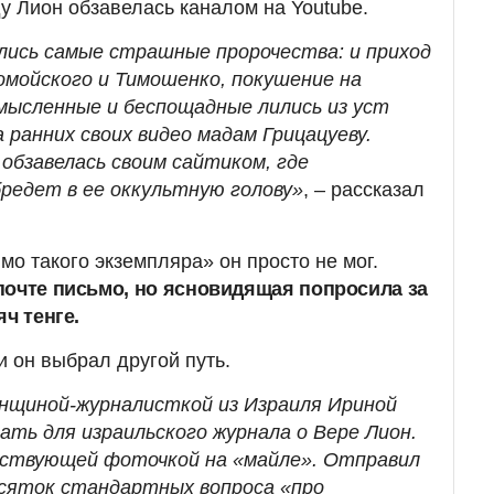
ду Лион обзавелась каналом на Youtube.
лись самые страшные пророчества: и приход
мойского и Тимошенко, покушение на
мысленные и беспощадные лились из уст
 ранних своих видео мадам Грицацуеву.
 обзавелась своим сайтиком, где
бредет в ее оккультную голову»
, – рассказал
мо такого экземпляра» он просто не мог.
почте письмо, но ясновидящая попросила за
ч тенге.
и он выбрал другой путь.
нщиной-журналисткой из Израиля Ириной
ать для израильского журнала о Вере Лион.
тствующей фоточкой на «майле». Отправил
есяток стандартных вопроса «про