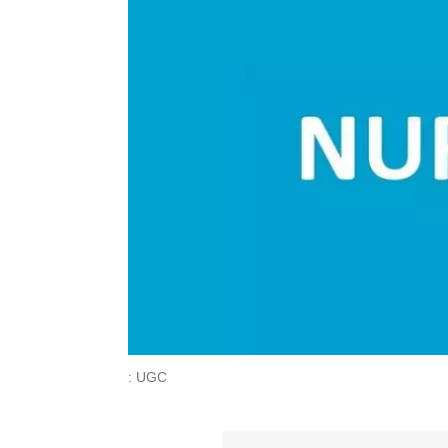
: UGC