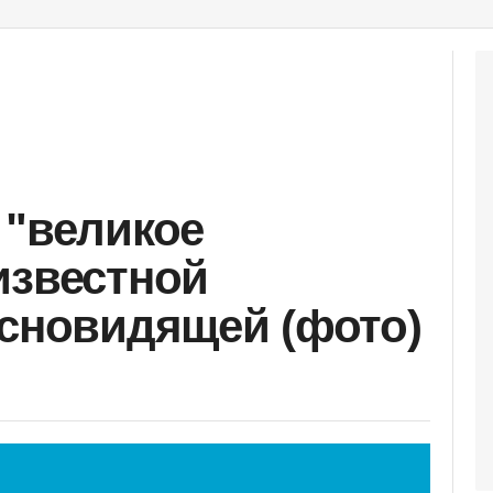
 "великое
известной
ясновидящей (фото)