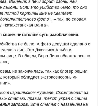
ва. Видение: в печи горит огонь, над
е ладони. Если это убийство было, то оно
ля полной картины мне не хватает
 дополнительного фото»
, – так, по словам
у «казахстанская Ванга».
л своим читателям суть разоблачения.
 убийства не было. А фото девушки сделано с
едению лиц. Это Джессика Альба и
ом лице. В общем, Вера Лион облажалась по
анец.
ловам, не закончилась, так как блогер решил
у, который обладает экстрасенсорными
нии».
ью в израильском журнале. Скомпоновал из
ы» статью, правда, текст украл с сайта
чения запоров
. Эта статья с названием на