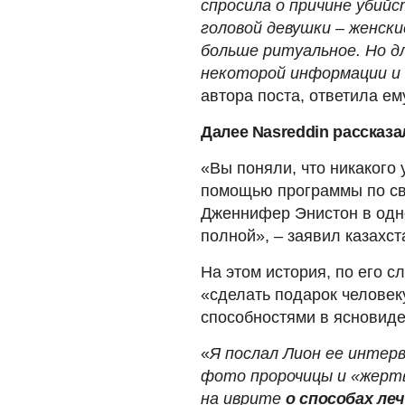
спросила о причине убийст
головой девушки – женски
больше ритуальное. Но д
некоторой информации и
автора поста, ответила ем
Далее Nasreddin рассказа
«Вы поняли, что никакого
помощью программы по св
Дженнифер Энистон в одн
полной», – заявил казахст
На этом история, по его с
«сделать подарок человек
способностями в ясновиде
«
Я послал Лион ее интерв
фото пророчицы и «жертв
на иврите
о способах ле