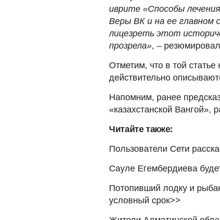
иврите «Способы лечения
Веры ВК и на ее главном
лицезреть этот историче
прозрела»
, – резюмировал
Отметим, что в той статье
действительно описываютс
Напомним, ранее предска
«казахстанской Вангой», р
Читайте также:
Пользователи Сети расска
Сауле Егембердиева будет
Потопивший лодку и рыба
условный срок>>
Жители Алматинской облас