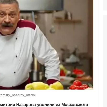
mitry_nazarov_official
Дмитрия Назарова уволили из Московского