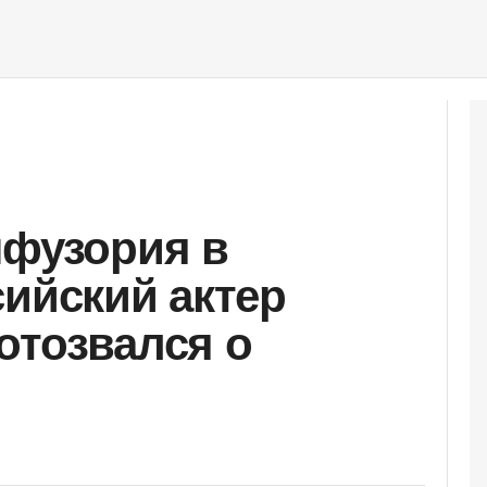
нфузория в
сийский актер
отозвался о