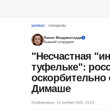
ШОУБИЗ
СКАНДАЛЫ
Ливио Манджиаторди
Бывший сотрудник
"Несчастная "и
туфельке": рос
оскорбительно 
Димаше
Опубликовано:
14 октября 2021, 23:23