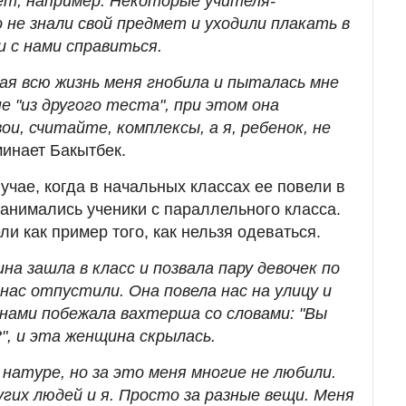
ет, например. Некоторые учителя-
не знали свой предмет и уходили плакать в
и с нами справиться.
ая всю жизнь меня гнобила и пыталась мне
не "из другого теста", при этом она
ои, считайте, комплексы, а я, ребенок, не
оминает Бакытбек.
учае, когда в начальных классах ее повели в
 занимались ученики с параллельного класса.
и как пример того, как нельзя одеваться.
а зашла в класс и позвала пару девочек по
нас отпустили. Она повела нас на улицу и
 нами побежала вахтерша со словами: "Вы
", и эта женщина скрылась.
 натуре, но за это меня многие не любили.
угих людей и я. Просто за разные вещи. Меня