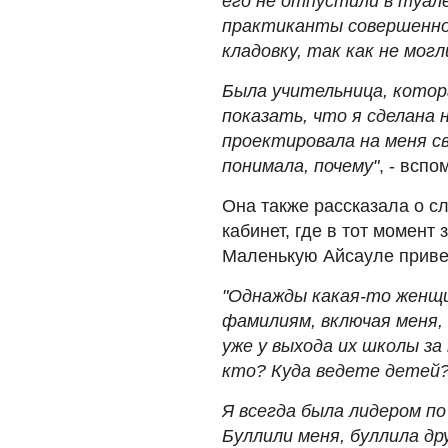
его не отпустили в туал
практиканты совершенно 
кладовку, так как не могл
Была учительница, котор
показать, что я сделана 
проектировала на меня св
понимала, почему"
, - всп
Она также рассказала о сл
кабинет, где в тот момент
Маленькую Айсауле привел
"Однажды какая-то женщин
фамилиям, включая меня, 
уже у выхода их школы за
кто? Куда ведете детей?
Я всегда была лидером по
Буллили меня, буллила др