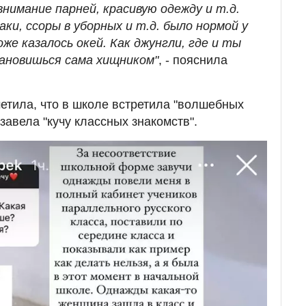
внимание парней, красивую одежду и т.д.
аки, ссоры в уборных и т.д. было нормой у
оже казалось окей. Как джунгли, где и ты
ановишься сама хищником"
, - пояснила
етила, что в школе встретила "волшебных
 завела "кучу классных знакомств".