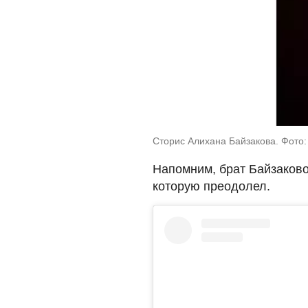
Сторис Алихана Байзакова. Фото:
Напомним, брат Байзаков
которую преодолел.