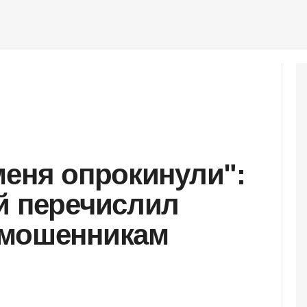
меня опрокинули":
й перечислил
 мошенникам