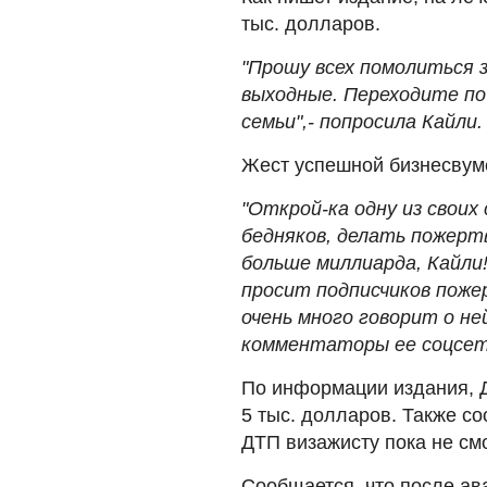
тыс. долларов.
"Прошу всех помолиться 
выходные. Переходите по
семьи",- попросила Кайли.
Жест успешной бизнесвуме
"Открой-ка одну из своих 
бедняков, делать пожерт
больше миллиарда, Кайли!
просит подписчиков поже
очень много говорит о ней
комментаторы ее соцсет
По информации издания, 
5 тыс. долларов. Также с
ДТП визажисту пока не см
Сообщается, что после ав