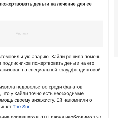
пожертвовать деньги на лечение для ее
втомобильную аварию. Кайли решила помочь
в подписчиков пожертвовать деньги на его
ганизован на специальной краудфандинговой
ызвала недовольство среди фанатов
, что у Кайли точно есть необходимые
помощь своему визажисту. Ей напомнили о
пишет
The Sun.
чение попавшего в ДТП парня необходимо 120