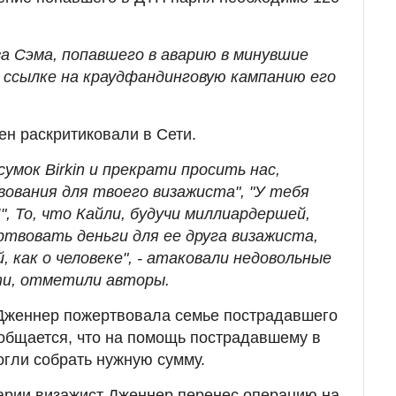
за Сэма, попавшего в аварию в минувшие
 ссылке на краудфандинговую кампанию его
н раскритиковали в Сети.
сумок Birkin и прекрати просить нас,
вования для твоего визажиста", "У тебя
", То, что Кайли, будучи миллиардершей,
ртвовать деньги для ее друга визажиста,
, как о человеке", - атаковали недовольные
и, отметили авторы.
Дженнер пожертвовала семье пострадавшего
ообщается, что на помощь пострадавшему в
огли собрать нужную сумму.
арии визажист Дженнер перенес операцию на