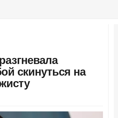
разгневала
ой скинуться на
ажисту