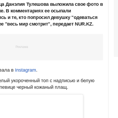
ца Данэлия Тулешова выложила свое фото в
ке. В комментариях ее осыпали
сь и те, кто попросил девушку "одеваться
нее "весь мир смотрит", передает NUR.KZ.
вала в
Instagram
.
елый укороченный топ с надписью и белую
а певице черный кожаный плащ.