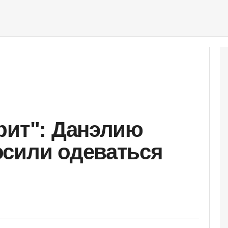
рит": Данэлию
сили одеваться