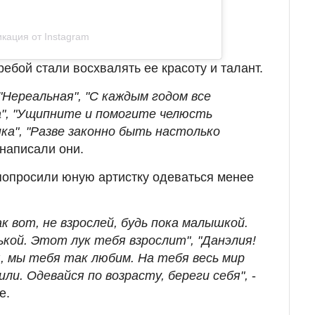
кация от Instagram
ебой стали восхвалять ее красоту и талант.
 "Нереальная", "С каждым годом все
а", "Ущипните и помогите челюсть
нка", "Разве законно быть настолько
- написали они.
попросили юную артистку одеваться менее
к вот, не взрослей, будь пока малышкой.
кой. Этот лук тебя взрослит", "Данэлия!
 мы тебя так любим. На тебя весь мир
ли. Одевайся по возрасту, береги себя",
-
е.