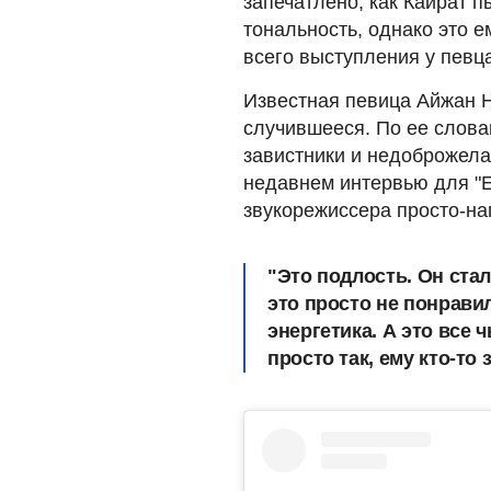
запечатлено, как Кайрат п
тональность, однако это е
всего выступления у певц
Известная певица Айжан 
случившееся. По ее слова
завистники и недоброжела
недавнем интервью для "Е
звукорежиссера просто-на
"Это подлость. Он ста
это просто не понрави
энергетика. А это все 
просто так, ему кто-то