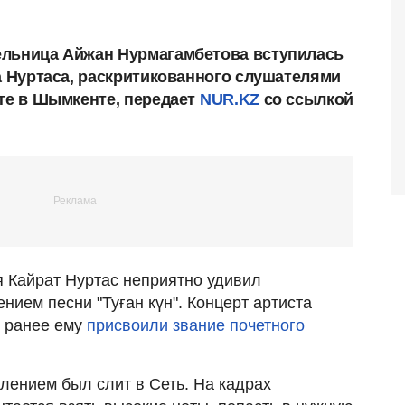
ельница Айжан Нурмагамбетова вступилась
та Нуртаса, раскритикованного слушателями
те в Шымкенте, передает
NUR.KZ
со ссылкой
я Кайрат Нуртас неприятно удивил
нием песни "Туған күн". Концерт артиста
е ранее ему
присвоили звание почетного
лением был слит в Сеть. На кадрах