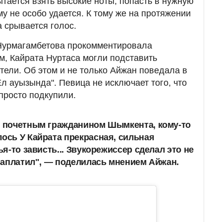
ытается взять высокие ноты, попасть в нужную
му не особо удается. К тому же на протяжении
а срывается голос.
Нурмагамбетова прокомментировала
м, Кайрата Нуртаса могли подставить
тели. Об этом и не только Айжан поведала в
л ауызында". Певица не исключает того, что
просто подкупили.
л почетным гражданином Шымкента, кому-то
лось У Кайрата прекрасная, сильная
чья-то зависть... Звукорежиссер сделал это не
 заплатил", — поделилась мнением Айжан.