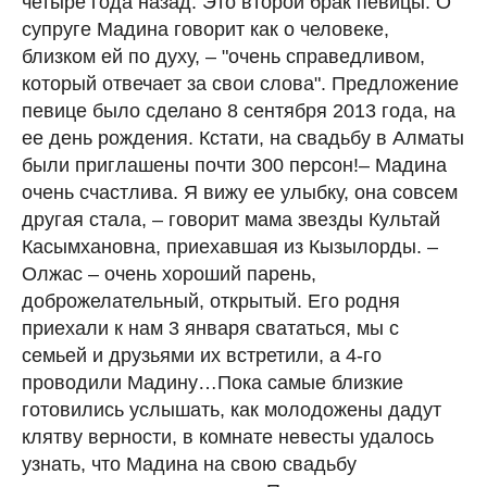
четыре года назад. Это второй брак певицы. О
супруге Мадина говорит как о человеке,
близком ей по духу, – "очень справедливом,
который отвечает за свои слова". Предложение
певице было сделано 8 сентября 2013 года, на
ее день рождения. Кстати, на свадьбу в Алматы
были приглашены почти 300 персон!– Мадина
очень счастлива. Я вижу ее улыбку, она совсем
другая стала, – говорит мама звезды Культай
Касымхановна, приехавшая из Кызылорды. –
Олжас – очень хороший парень,
доброжелательный, открытый. Его родня
приехали к нам 3 января свататься, мы с
семьей и друзьями их встретили, а 4-го
проводили Мадину…Пока самые близкие
готовились услышать, как молодожены дадут
клятву верности, в комнате невесты удалось
узнать, что Мадина на свою свадьбу