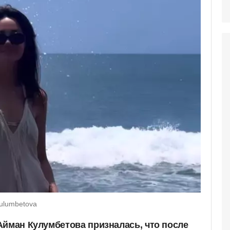
ulumbetova
Айман Кулумбетова призналась, что после