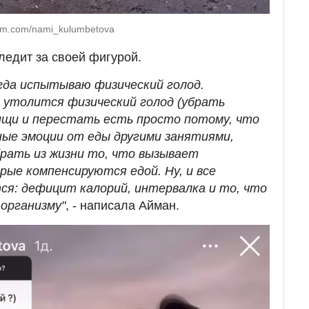
am.com/nami_kulumbetova
ледит за своей фигурой.
гда испытываю физический голод.
к утолится физический голод (убрать
ищи и перестать есть просто потому, что
ные эмоции от еды другими занятиями,
рать из жизни то, что вызывает
рые компенсируются едой. Ну, и все
ся: дефицит калорий, интервалка и то, что
организму"
, - написала Айман.