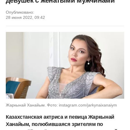
девушек с женатыми мужчинами
Опубликовано:
28 июня 2022, 09:42
Жаркынай Ханайым. Фото: instagram.com/jarkynaixanaiym
Казахстанская актриса и певица Жаркынай
Ханайым, полюбившаяся зрителям по