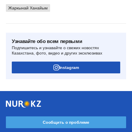
Жаркынай Ханайым
Узнавайте обо всем первыми
Подпишитесь и узнавайте о свежих новостях
Казахстана, фото, видео и других эксклюзивах
Instagram
Сообщить о проблеме