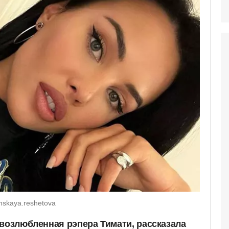
nskaya.reshetova
-возлюбленная рэпера Тимати, рассказала