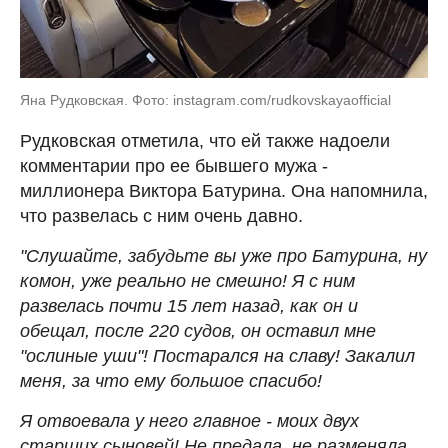
Яна Рудковская. Фото: instagram.com/rudkovskayaofficial
Рудковская отметила, что ей также надоели
комментарии про ее бывшего мужа -
миллионера Виктора Батурина. Она напомнила,
что развелась с ним очень давно.
"Слушайте, забудьте вы уже про Батурина, ну
комон, уже реально не смешно! Я с ним
развелась почти 15 лет назад, как он и
обещал, после 220 судов, он оставил мне
"ослиные уши"! Постарался на славу! Закалил
меня, за что ему большое спасибо!
Я отвоевала у него главное - моих двух
старших сыновей! Не предала, не разменяла,