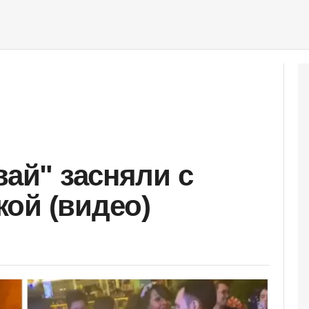
вай" засняли с
ой (видео)