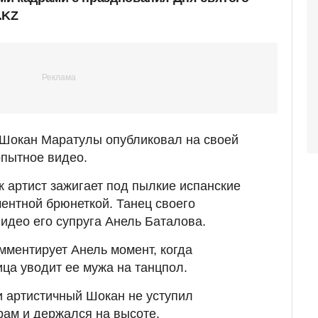
.KZ
" Шокан Маратулы опубликовал на своей
опытное видео.
к артист зажигает под пылкие испанские
ентной брюнеткой. Танец своего
видео его супруга Анель Баталова.
комментирует Анель момент, когда
ца уводит ее мужа на танцпол.
и артистичный Шокан не уступил
ам и держался на высоте.