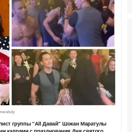
aratuly
лист группы "All Давай"
Шокан Маратулы
и кадрами с празднования Дня святого