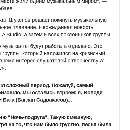
 вместе жили одним музыкальным миром", —
ебаев.
рхан Шукенов решает покинуть музыкальную
ольное плавание. Неожиданная новость
 A’Studio, а затем и всех поклонников группы.
о музыканты будут работать отдельно. Это
 группы, который наложился на кризисный
 время интерес слушателей к творчеству А’
ся.
ыл сложный период. Пожалуй, самый
оизошло, мы остались втроем: я, Володя
Бага (Баглан Садвакасов)...
сню "Ночь-подруга". Такую смешную,
ря на то, что нам было грустно, песня была