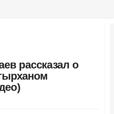
аев рассказал о
атырханом
део)