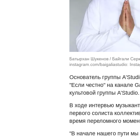
Батырхан Шукенов / Байгали Серк
instagram.com/baigaliastudio: Inst
Основатель группы A’Stud
"Если честно" на канале G
культовой группы A’Studio.
В ходе интервью музыкант
первого солиста коллектив
время переломного момен
"В начале нашего пути м