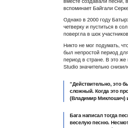
вместе создавали песни,
вспоминает Байгали Серк
Однако в 2000 году Баты
четверку и пуститься в с
повергла в шок участников
Никто не мог подумать, чт
был непростой период для
период в стране. В это же
Studio значительно снизил
"Действительно, это б
сложный. Когда это пр
(Владимир Миклошич) и 
Бага написал тогда пе
веселую песню. Несмот