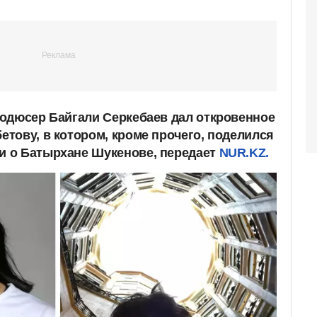
одюсер Байгали Серкебаев дал откровенное
тову, в котором, кроме прочего, поделился
 о Батырхане Шукенове, передает
NUR.KZ.