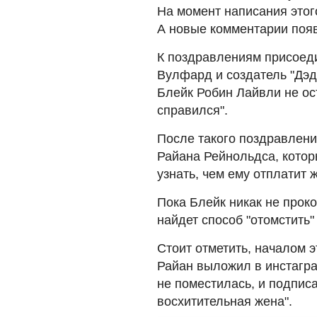
На момент написания этог
А новые комментарии появ
К поздравлениям присоед
Вулфард и создатель "Дэд
Блейк Робин Лайвли не ос
справился".
После такого поздравлен
Райана Рейнольдса, которы
узнать, чем ему отплатит 
Пока Блейк никак не прок
найдет способ "отомстить"
Стоит отметить, началом э
Райан выложил в инстагра
не поместилась, и подписа
восхитительная жена".