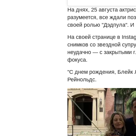
На днях, 25 августа актри
разумеется, все ждали по
своей ролью "Дэдпула". И
На своей странице в Inst
снимков со звездной супр
неудачно — с закрытыми г
фокуса.
"С днем рождения, Блейк 
Рейнольдс.