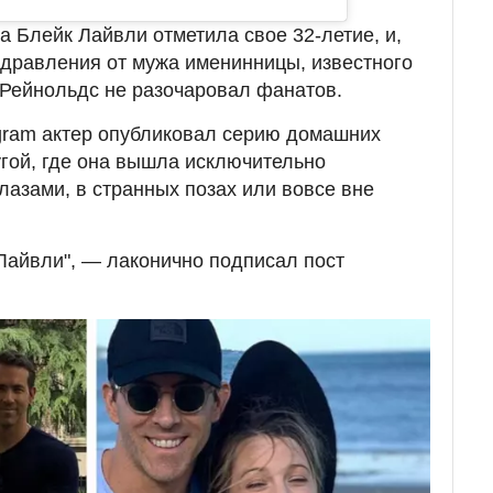
са
Блейк Лайвли отметила свое 32-летие, и,
здравления от мужа именинницы, известного
 Рейнольдс не разочаровал фанатов.
agram актер опубликовал серию домашних
угой, где она вышла исключительно
лазами, в странных позах или вовсе вне
Лайвли", — лаконично подписал пост