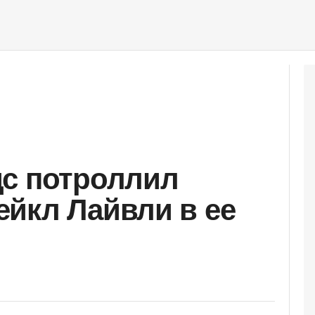
дс потроллил
йкл Лайвли в ее