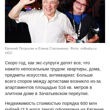
Евгений Петросян и Елена Степаненко. Фото: milbaby.ru:
UGC
Скоро год, как экс-супруги делят все, что
нажито непосильным трудом: квартиры, дома,
предметы искусства, антиквариат. Больше
всего споров между артистами возникло из-за
апартаментов площадью 516 кв. метров в
элитном доме в Зачатьевском переулке.
Недвижимость стоимостью порядка 600 млн
рублей (3,5 млрд тенге) оформлена на Евгения