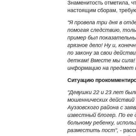
Знаменитость отметила, ч
настоящим сборам, требу
"Я провела три дня в отд
помогая следствию, толь
пример был показательны
грязное дело! Ну и, коне
по закону за свои дейст
деткам! Вместе мы сила!
информацию на предмет 
Ситуацию прокомментиро
"Девушки 22 и 23 лет бы
мошеннических действий 
Ауэзовского района с за
известный блогер. По ее
больному ребенку, исполь
разместить пост",
- расс