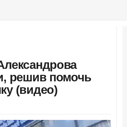
Александрова
и, решив помочь
ку (видео)