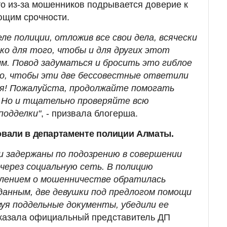
то из-за мошенников подрывается доверие к
ющим срочности.
еле полиции, отложив все свои дела, всячески
ко для того, чтобы и для других этот
м. Повод задуматься и бросить это гиблое
чно, чтобы эти две бессовестные ответили
вия! Пожалуйста, продолжайте помогать
 Но и тщательно проверяйте всю
подделки"
, - призвала блогерша.
вали в департаменте полиции Алматы.
ли задержаны по подозрению в совершении
через социальную сеть. В полицию
явлением о мошенничестве обратилась
 данным, две девушки под предлогом помощи
зуя поддельные документы, убедили ее
казала официальный представитель ДП