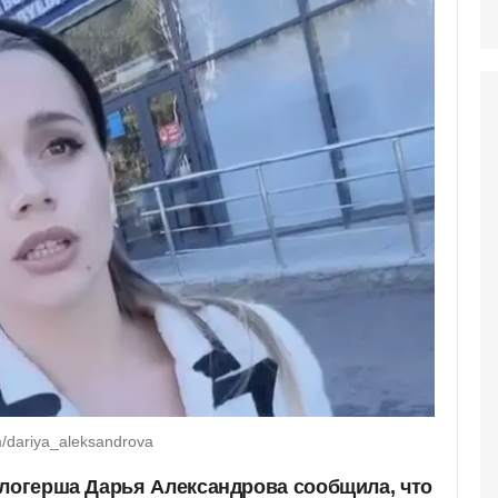
/dariya_aleksandrova
блогерша Дарья Александрова сообщила, что