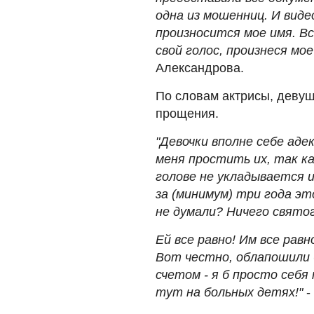
одна из мошенниц. И видео
произносится мое имя. Вс
свой голос, произнеся мое
Александрова.
По словам актрисы, девушк
прощения.
"Девочки вполне себе аде
меня простить их, так ка
голове не укладывается и
за (минимум) три года эт
не думали? Ничего святого 
Ей все равно! Им все рав
Вот честно, облапошили 
счетом - я б просто себя
тут на больных детях!"
-