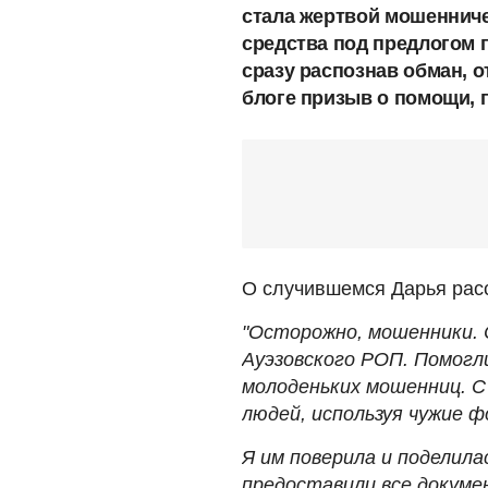
стала жертвой мошенниче
средства под предлогом 
сразу распознав обман, о
блоге призыв о помощи, 
О случившемся Дарья рас
"Осторожно, мошенники. 
Ауэзовского РОП. Помогл
молоденьких мошенниц. С 
людей, используя чужие 
Я им поверила и поделила
предоставили все докуме