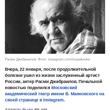
Расми Джабраилов. Фото: instagram.com/mayakovka
Вчера, 22 января, после продолжительной
болезни ушел из жизни заслуженный артист
России, актер Расми Джабраилов. Печальной
новостью поделился
Московский
академический театр имени В. Маяковского на
своей странице в Instagram
.
Артисту было 89 лет.