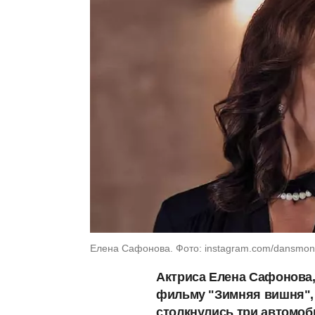
Елена Сафонова. Фото: instagram.com/dansmo
Актриса Елена Сафонова
фильму "Зимняя вишня", 
столкнулись три автомоб