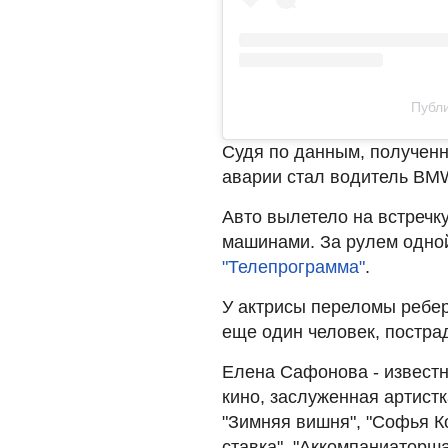
Публи
Судя по данным, полученн
аварии стал водитель BM
Авто вылетело на встречк
машинами. За рулем одно
"Телепрограмма"
.
У актрисы переломы ребер
еще один человек, постра
Елена Сафонова - известна
кино, заслуженная артист
"Зимняя вишня", "Софья Ко
ставка", "Аккомпаниаторша