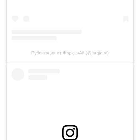
Публикация от ЖарқынАй (@jarqin.ai)