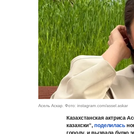
Асель Аскар. Фото: instagram.com/assel.askar
Казахстанская актриса А
казахски",
поделилась
но
городу, и вызвала бурю э