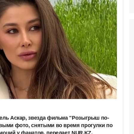
сель Аскар, звезда фильма "Розыгрыш по-
выми фото, снятыми во время прогулки по
моций у фанатов, передает NUR.KZ.