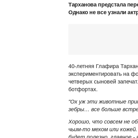
Тарханова предстала пер
Однако не все узнали акт
40-летняя Глафира Тархано
экспериментировать на фо
четверых сыновей запечат
ботфортах.
"Ох уж эти животные прин
зебры… все больше встр
Хорошо, что совсем не о
чьим-то мехом или кожей
будет полезно, главное -