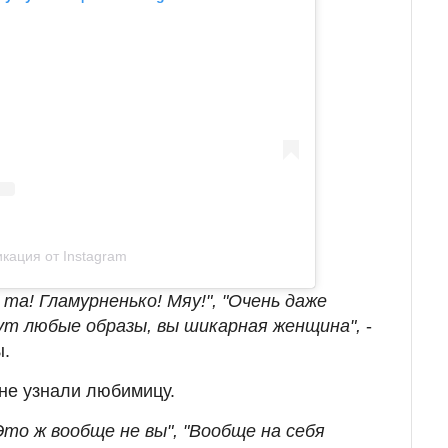
кация от Instagram
 та! Гламурненько! Мяу!", "Очень даже
дут любые образы, вы шикарная женщина",
-
ы.
не узнали любимицу.
то ж вообще не вы", "Вообще на себя