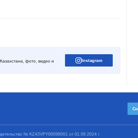
Instagram
Казахстана, фото, видео и
Со
етельство № KZ43VPY00098001 от 01.08.2024 г.