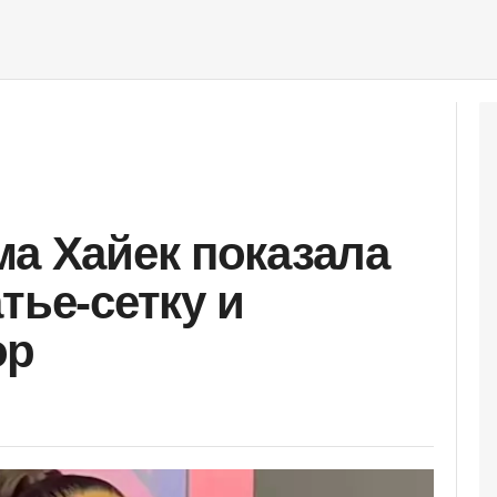
ма Хайек показала
тье-сетку и
ор