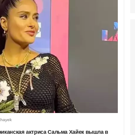
ahayek
риканская актриса Сальма Хайек вышла в