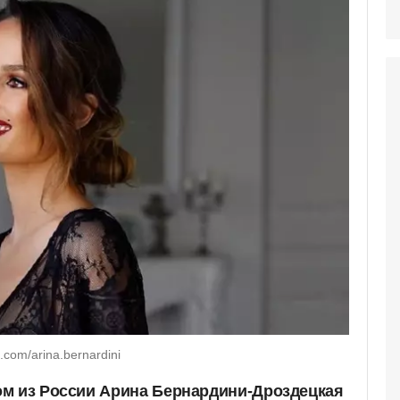
com/arina.bernardini
ом из России Арина Бернардини-Дроздецкая