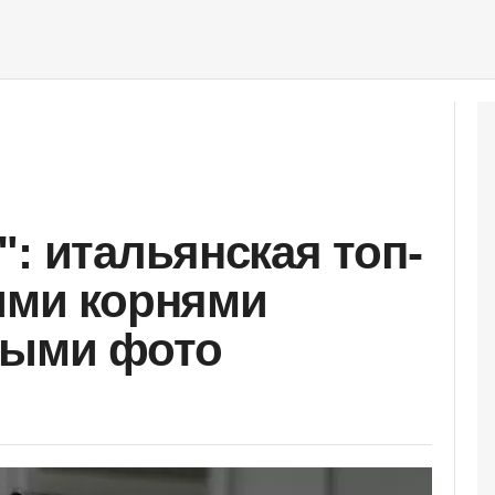
: итальянская топ-
ими корнями
ными фото