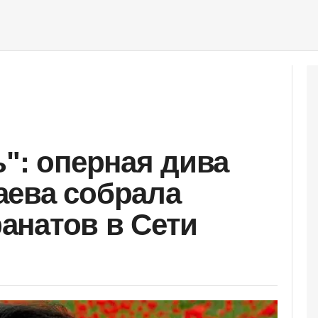
ь": оперная дива
аева собрала
анатов в Сети