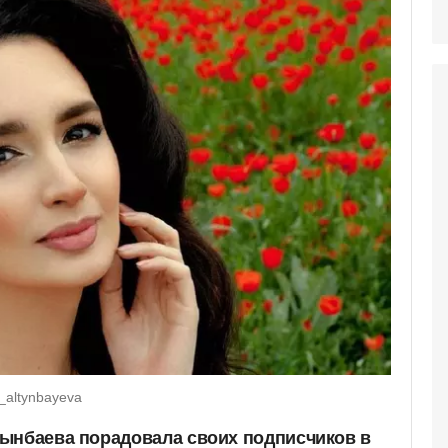
_altynbayeva
ынбаева порадовала своих подписчиков в