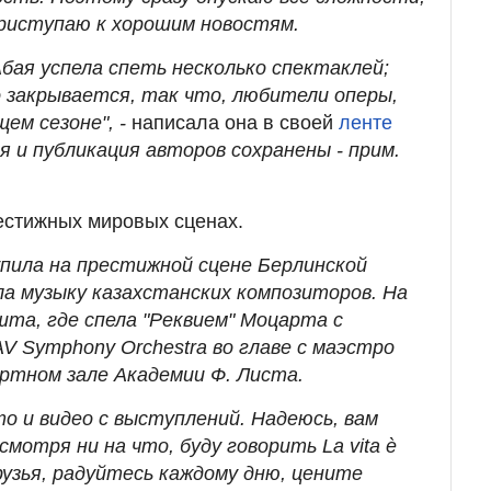
риступаю к хорошим новостям.
бая успела спеть несколько спектаклей;
 закрывается, так что, любители оперы,
щем сезоне", -
написала она в своей
ленте
я и публикация авторов сохранены - прим.
естижных мировых сценах.
пила на престижной сцене Берлинской
ла музыку казахстанских композиторов. На
шта, где спела "Реквием" Моцарта с
V Symphony Orchestra во главе с маэстро
ртном зале Академии Ф. Листа.
о и видео с выступлений. Надеюсь, вам
мотря ни на что, буду говорить La vita è
Друзья, радуйтесь каждому дню, цените