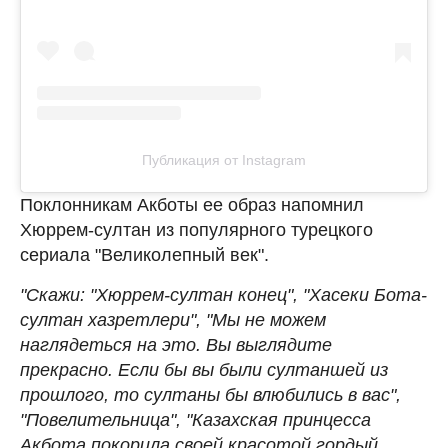
Публикация от Instagram
Поклонникам Акботы ее образ напомнил
Хюррем-султан из популярного турецкого
сериала "Великолепный век".
"Скажи: "Хюррем-султан конец", "Хасеки Бота-
султан хазретлери", "Мы не можем
наглядеться на это. Вы выглядите
прекрасно. Если бы вы были султаншей из
прошлого, то султаны бы влюбились в вас",
"Повелительница", "Казахская принцесса
Акбота покорила своей красотой гордый