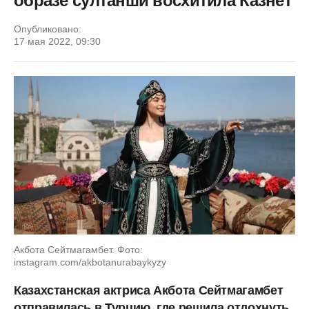
образе султанши восхитила Казнет
Опубликовано:
17 мая 2022, 09:30
Акбота Сейтмагамбет. Фото:
instagram.com/akbotanurabaykyzy
Казахстанская актриса Акбота Сейтмагамбет
отправилась в Турцию, где решила отдохнуть,