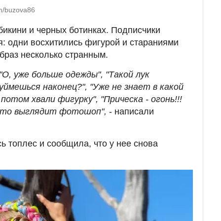
om/buzova86
бикини и черных ботинках. Подписчики
я: одни восхитились фигурой и стараниями
образ несколько странным.
 "О, уже больше одежды", "Такой лук
уймешься наконец?", "Уже не знает в какой
 потом хвали фигурку", "Прическа - огонь!!!
руто выглядит фотошоп",
- написали
ь топлес и сообщила, что у нее снова