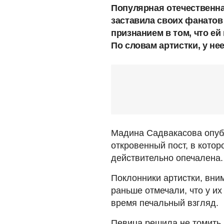
Популярная отечественн
заставила своих фанатов
признанием в том, что ей
По словам артистки, у не
Мадина Садвакасова опубл
откровенный пост, в котор
действительно опечалена.
Поклонники артистки, вни
раньше отмечали, что у и
время печальный взгляд.
Певица решила не томить 