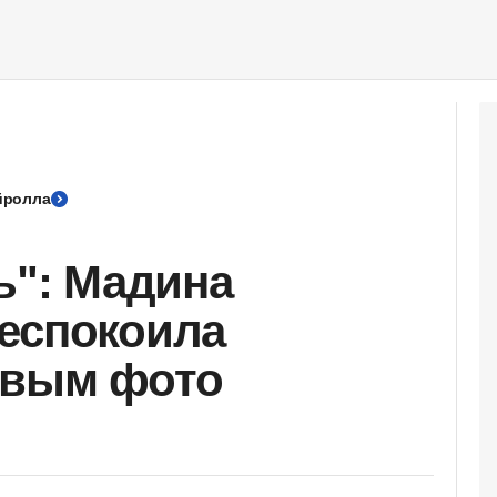
йролла
ь": Мадина
еспокоила
овым фото