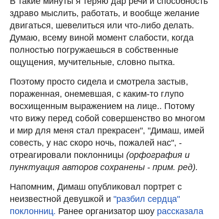
В такие минуты я теряю дар речи и способность
здраво мыслить, работать, и вообще желание
двигаться, шевелиться или что-либо делать.
Думаю, всему виной момент слабости, когда
полностью погружаешься в собственные
ощущения, мучительные, словно пытка.
Поэтому просто сидела и смотрела застыв,
пораженная, онемевшая, с каким-то глупо
восхищенным выражением на лице.. Потому
что вижу перед собой совершенство во многом
и мир для меня стал прекрасен", "Димаш, имей
совесть, у нас скоро ночь, пожалей нас", -
отреагировали поклонницы
(орфография и
пунктуация авторов сохранены - прим. ред).
Напомним, Димаш опубликовал портрет с
неизвестной девушкой и
"разбил сердца"
поклонниц.
Ранее организатор шоу
рассказала