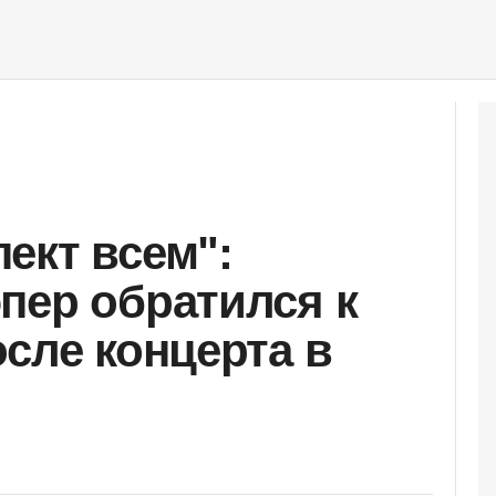
ект всем":
пер обратился к
осле концерта в