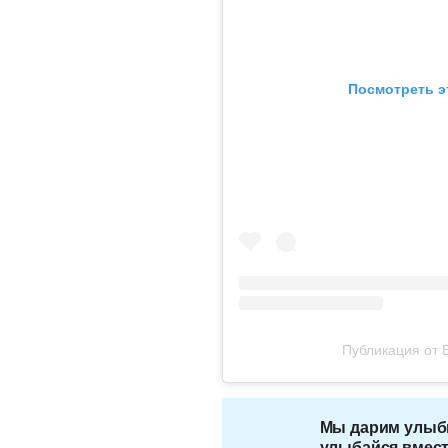
Посмотреть э
Публикация от 
Мы дарим улыб
улыбайся вмест